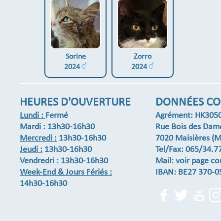
Sorine
Zorro
2024
2024
HEURES D'OUVERTURE
DONNÉES CO
Lundi :
Fermé
Agrément: HK305
Mardi :
13h30-16h30
Rue Bois des Dam
Mercredi :
13h30-16h30
7020 Maisières (M
Jeudi :
13h30-16h30
Tel/Fax: 065/34.7
Vendredri :
13h30-16h30
Mail:
voir page co
Week-End & Jours Fériés :
IBAN: BE27 370-0
14h30-16h30